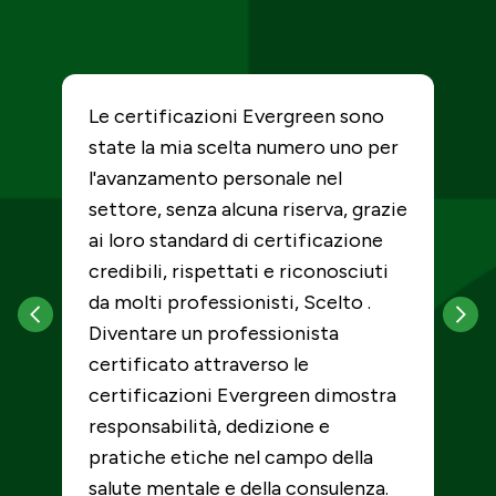
Le certificazioni Evergreen sono
L
state la mia scelta numero uno per
s
mi
l'avanzamento personale nel
o
settore, senza alcuna riserva, grazie
a
ai loro standard di certificazione
r
credibili, rispettati e riconosciuti
S
da molti professionisti, Scelto .
L
Diventare un professionista
certificato attraverso le
certificazioni Evergreen dimostra
responsabilità, dedizione e
pratiche etiche nel campo della
salute mentale e della consulenza.