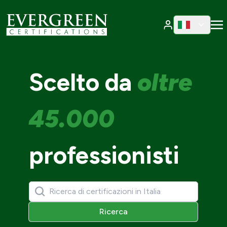
Cambia region
Cambia 
Scelto da
oltre
45.000
professionisti
Ricerca
Ricerca