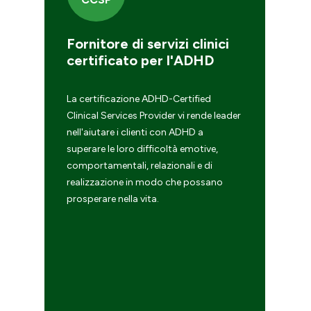
Fornitore di servizi clinici
C
certificato per l'ADHD
D
C
La certificazione ADHD-Certified
di
Clinical Services Provider vi rende leader
La
nell'aiutare i clienti con ADHD a
co
ci
superare le loro difficoltà emotive,
ut
comportamentali, relazionali e di
mo
realizzazione in modo che possano
pi
prosperare nella vita.
gu
ta