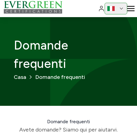
Cambia region
Cambia 
Domande
frequenti
Casa
Domande frequenti
Domande frequenti
Avete domande? Siamo qui per aiutarvi.