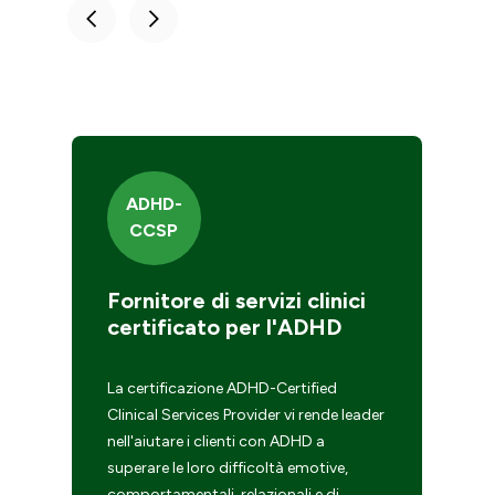
ADHD-
CCSP
Fornitore di servizi clinici
S
certificato per l'ADHD
c
d
La certificazione ADHD-Certified
di
Clinical Services Provider vi rende leader
Ce
nell'aiutare i clienti con ADHD a
Cl
ci
superare le loro difficoltà emotive,
yo
comportamentali, relazionali e di
fo