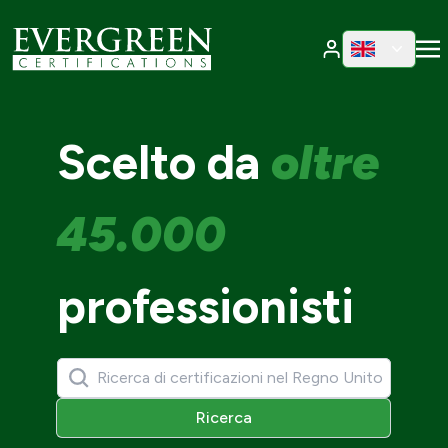
Cambia region
Cambia 
Scelto da
oltre
45.000
professionisti
Ricerca
Ricerca