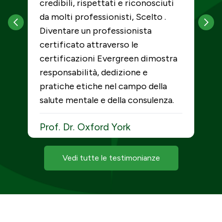
credibili, rispettati e riconosciuti
S
da molti professionisti, Scelto .
L
Diventare un professionista
certificato attraverso le
certificazioni Evergreen dimostra
responsabilità, dedizione e
pratiche etiche nel campo della
salute mentale e della consulenza.
Prof. Dr. Oxford York
Dottorato di ricerca, CCC, RP,
CAGCS, CCTP, CSTIP
Vedi tutte le testimonianze