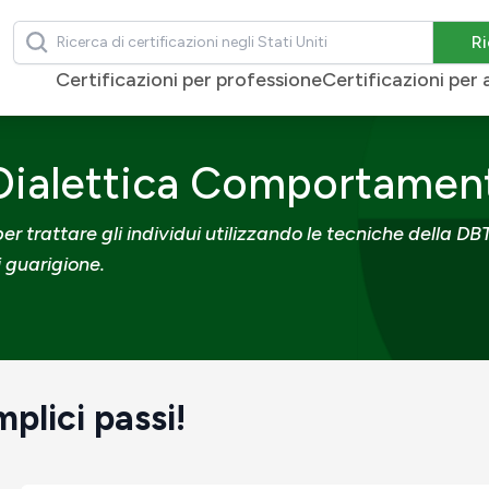
Ricerca
Ri
Certificazioni per professione
Certificazioni pe
ttica Comportamentale
a Dialettica Comportamen
r trattare gli individui utilizzando le tecniche della DB
di guarigione.
plici passi!