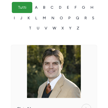
Tutti
A
B
C
D
E
F
G
H
I
J
K
L
M
N
O
P
Q
R
S
T
U
V
W
X
Y
Z