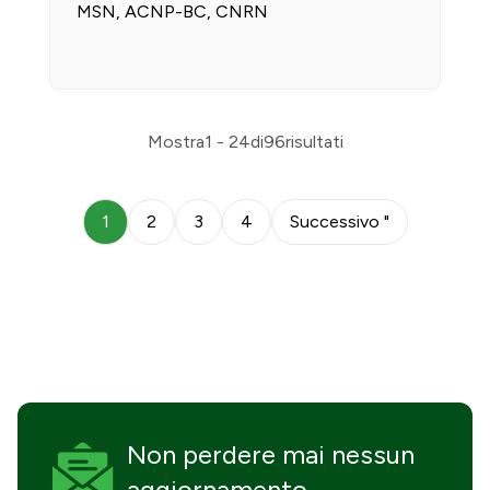
MSN, ACNP-BC, CNRN
Mostra
1 - 24
di
96
risultati
1
2
3
4
Successivo "
Non perdere mai
nessun
aggiornamento