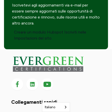
Iscrivetevi agli aggiornamenti via e-mail per
essere sempre aggiornati sulle opportunità di
certificazione e rinnovo, sulle risorse utili e molto
altro ancora.
Creare un modulo Hubspot Iscriviti nelle
Impostazioni del sito.
Seguici su Facebook
Seguici su LinkedIn
Seguici
su
YouTube
Collegamenti rapidi
Italiano