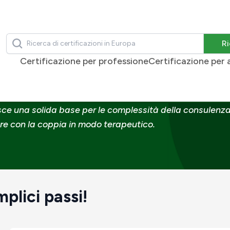
Ricerca
Ri
pia di coppia informata
Certificazione per professione
Certificazione per
i terapia di coppia info
sce una solida base per le complessità della consulenza 
e con la coppia in modo terapeutico.
plici passi!