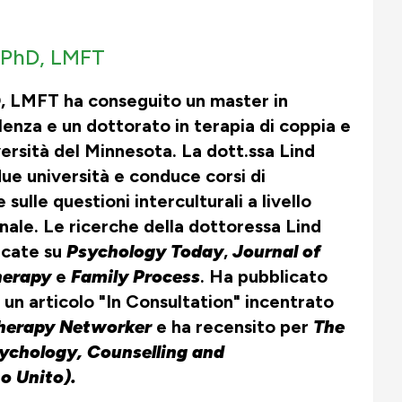
PhD, LMFT
D, LMFT ha conseguito un master in
lenza e un dottorato in terapia di coppia e
versità del Minnesota. La dott.ssa Lind
due università e conduce corsi di
 sulle questioni interculturali a livello
nale. Le ricerche della dottoressa Lind
icate su
Psychology Today
,
Journal of
herapy
e
Family Process
. Ha pubblicato
e un articolo "In Consultation" incentrato
herapy Networker
e ha recensito per
The
sychology, Counselling and
o Unito).