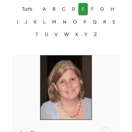
Tutti
A
B
C
D
E
F
G
H
I
J
K
L
M
N
O
P
Q
R
S
T
U
V
W
X
Y
Z