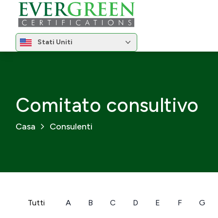
Cambia regione
Stati Uniti
Cambia regione
Comitato consultivo
Casa
Consulenti
Tutti
A
B
C
D
E
F
G