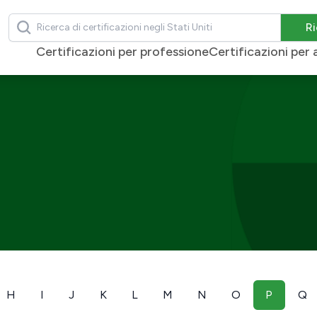
Ricerca
Ri
Certificazioni per professione
Certificazioni pe
H
I
J
K
L
M
N
O
P
Q