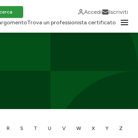
Accedi
Iscriviti
cerca
r argomento
Trova un professionista certificato
R
S
T
U
V
W
X
Y
Z