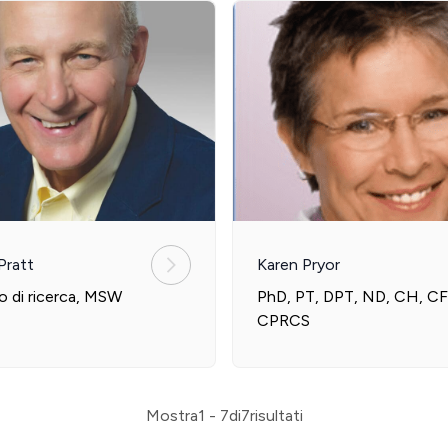
Pratt
Karen Pryor
o di ricerca, MSW
PhD, PT, DPT, ND, CH, CF
CPRCS
Mostra
1 - 7
di
7
risultati