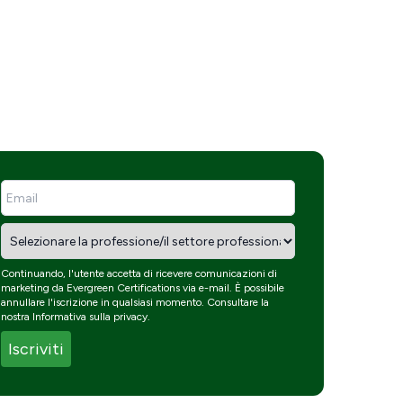
Continuando, l'utente accetta di ricevere comunicazioni di
marketing da Evergreen Certifications via e-mail. È possibile
annullare l'iscrizione in qualsiasi momento. Consultare la
nostra
Informativa sulla privacy
.