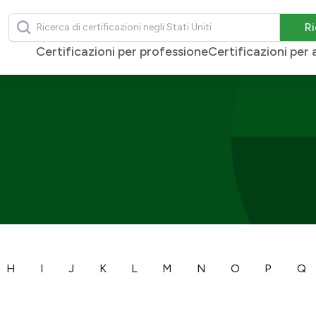
Ricerca
Ri
Certificazioni per professione
Certificazioni pe
H
I
J
K
L
M
N
O
P
Q