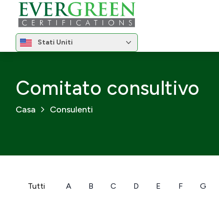
Cambia regione
Stati Uniti
Cambia regione
Comitato consultivo
Casa
Consulenti
Tutti
A
B
C
D
E
F
G