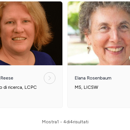
a Reese
Elana Rosenbaum
o di ricerca, LCPC
MS, LICSW
Mostra
1 - 4
di
4
risultati