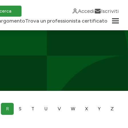
Accedi
Iscriviti
cerca
r argomento
Trova un professionista certificato
R
S
T
U
V
W
X
Y
Z