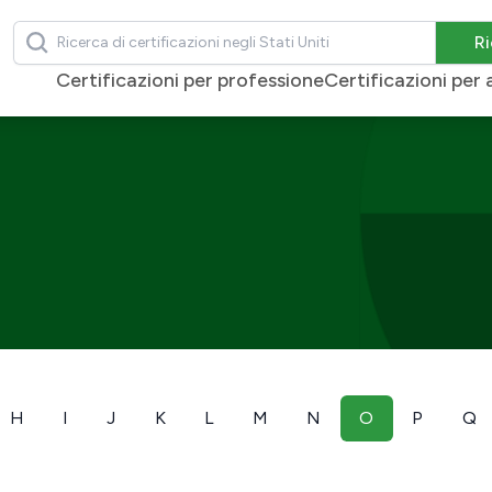
Ricerca
Ri
Certificazioni per professione
Certificazioni pe
H
I
J
K
L
M
N
O
P
Q