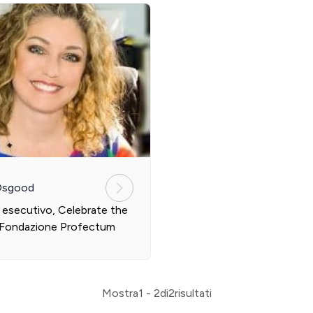
Osgood
 esecutivo, Celebrate the
/Fondazione Profectum
Mostra
1 - 2
di
2
risultati