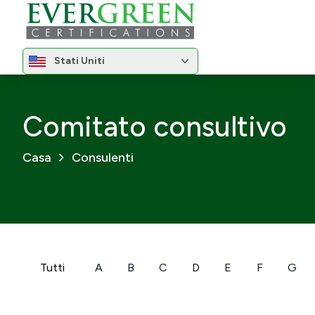
Cambia regione
Stati Uniti
Cambia regione
Comitato consultivo
Casa
Consulenti
Tutti
A
B
C
D
E
F
G