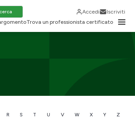
Accedi
Iscriviti
cerca
r argomento
Trova un professionista certificato
R
S
T
U
V
W
X
Y
Z