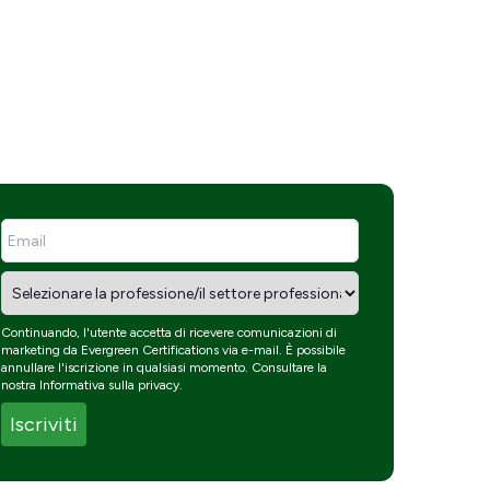
Continuando, l'utente accetta di ricevere comunicazioni di
marketing da Evergreen Certifications via e-mail. È possibile
annullare l'iscrizione in qualsiasi momento. Consultare la
nostra
Informativa sulla privacy
.