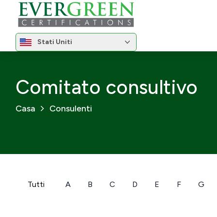
Cambia regione
Stati Uniti
Cambia regione
Comitato consultivo
Casa
Consulenti
Tutti
A
B
C
D
E
F
G