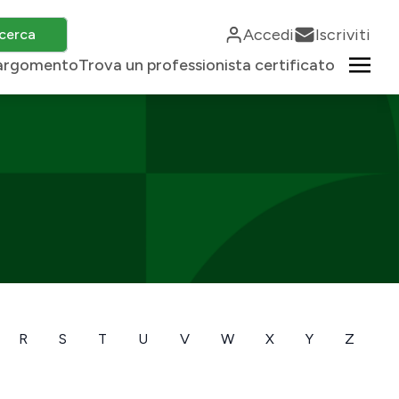
Accedi
Iscriviti
cerca
r argomento
Trova un professionista certificato
R
S
T
U
V
W
X
Y
Z