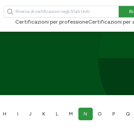
Ricerca
Ri
Certificazioni per professione
Certificazioni pe
H
I
J
K
L
M
N
O
P
Q