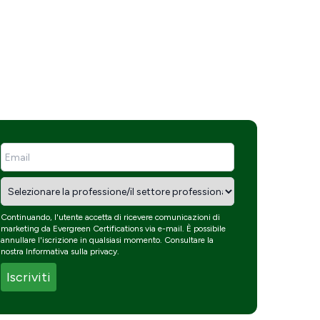
Continuando, l'utente accetta di ricevere comunicazioni di
marketing da Evergreen Certifications via e-mail. È possibile
annullare l'iscrizione in qualsiasi momento. Consultare la
nostra
Informativa sulla privacy
.