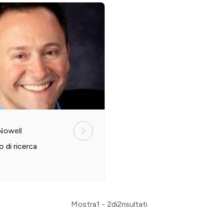
 Nowell
 di ricerca
Mostra
1 - 2
di
2
risultati